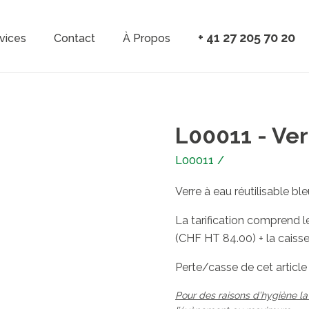
Aller au contenu principal
+ 41 27 205 70 20
vices
Contact
À Propos
vigation
L00011 - Ver
L00011
/
Verre à eau réutilisable ble
La tarification comprend le
(CHF HT 84.00) + la caiss
Perte/casse de cet articl
Pour des raisons d’hygiène la