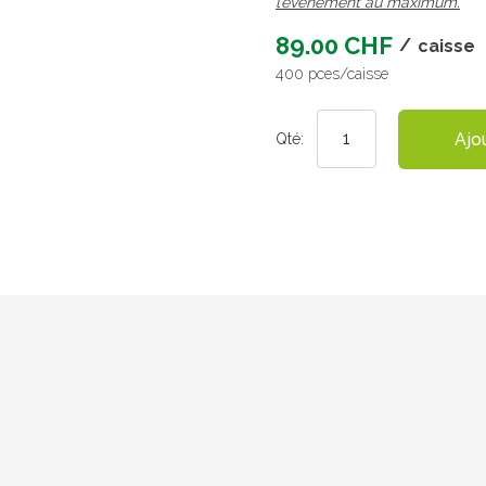
l’évènement au maximum.
89.00 CHF
/
caisse
400 pces/caisse
Ajo
Qté: