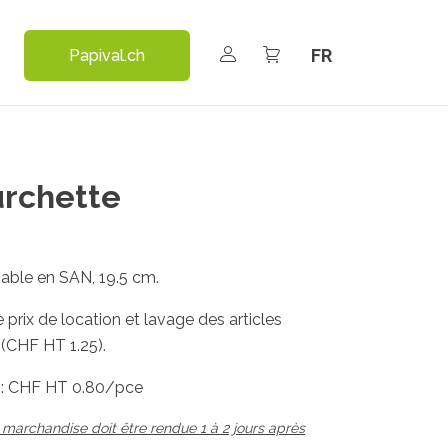
Select your language
Papival.ch
urchette
sable en SAN, 19.5 cm.
 prix de location et lavage des articles
 (CHF HT 1.25).
e : CHF HT 0.80/pce
 marchandise doit être rendue 1 à 2 jours après