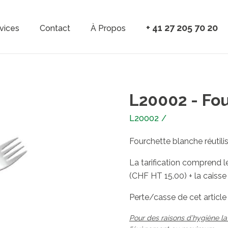
Aller au contenu principal
+ 41 27 205 70 20
vices
Contact
À Propos
vigation
L20002 - Fo
L20002
/
Fourchette blanche réutili
La tarification comprend le
(CHF HT 15.00) + la caisse
Perte/casse de cet articl
Pour des raisons d’hygiène la