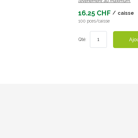
l’évènement au maximum.
16.25 CHF
/
caisse
100 pces/caisse
Ajo
Qté: