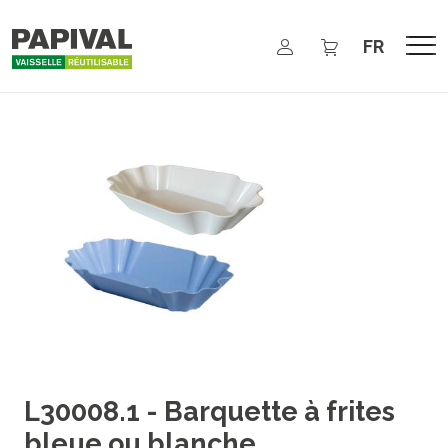
Aller au contenu principal
Select your 
L30008.1 - Barquette à frites
bleue ou blanche