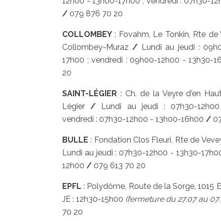
12h00 - 13h00-17h00 ; vendredi : 07h30-1
/
079 876 70 20
COLLOMBEY
: Fovahm, Le Tonkin, Rte de 
Collombey-Muraz
/
Lundi au jeudi : 09h
17h00 ; vendredi : 09h00-12h00 - 13h30-
20
SAINT-LÉGIER
: Ch. de la Veyre d'en Hau
Légier
/
Lundi au jeudi : 07h30-12h00
vendredi : 07h30-12h00 - 13h00-16h00
/
07
BULLE
: Fondation Clos Fleuri, Rte de Veve
Lundi au jeudi : 07h30-12h00 - 13h30-17h00
12h00
/
079 613 70 20
EPFL
: Polydôme, Route de la Sorge, 1015 
JE : 12h30-15h00
(fermeture du 27.07 au 07
70 20