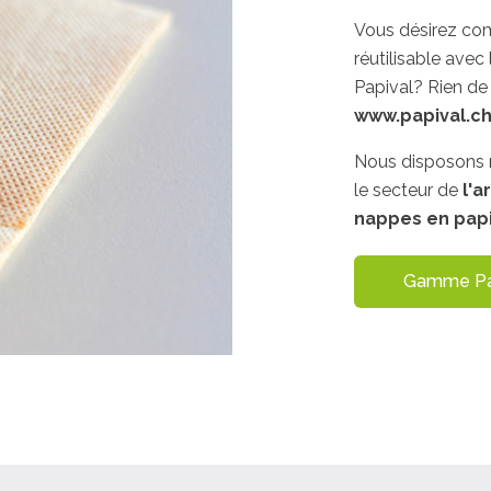
Vous désirez co
réutilisable ave
Papival? Rien de
www.papival.c
Nous disposons
le secteur de
l'a
nappes en papi
Gamme Papi