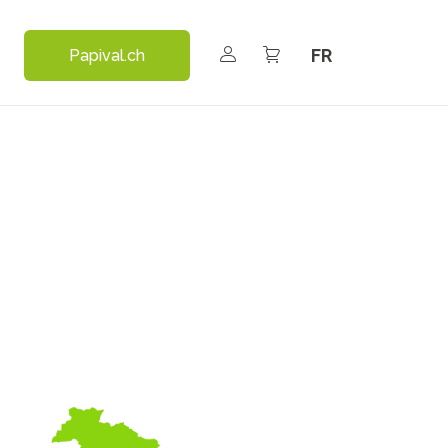
Select your language
Papival.ch