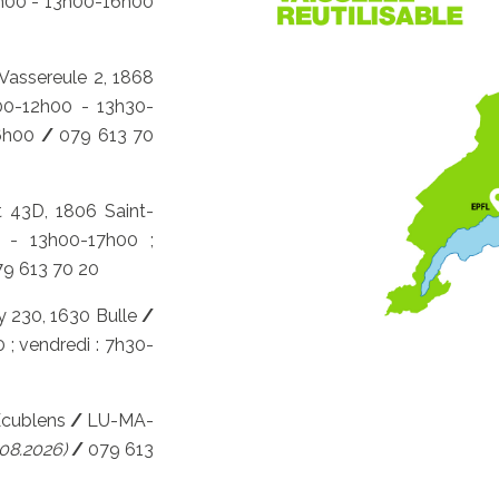
2h00 - 13h00-16h00
Vassereule 2, 1868
00-12h00 - 13h30-
16h00
/
079 613 70
t 43D, 1806 Saint-
 - 13h00-17h00 ;
9 613 70 20
y 230, 1630 Bulle
/
 ; vendredi : 7h30-
Ecublens
/
LU-MA-
.08.2026)
/
079 613